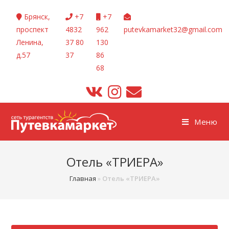
Перейти
Брянск,
+7
+7
к
проспект
4832
962
putevkamarket32@gmail.com
содержимому
Ленина,
37 80
130
д.57
37
86
68
Меню
Отель «ТРИЕРА»
Главная
»
Отель «ТРИЕРА»