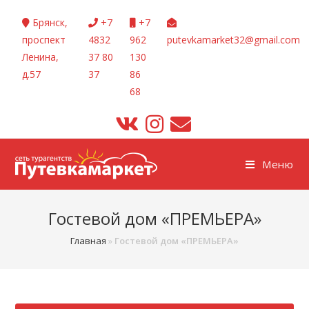
Перейти
Брянск,
+7
+7
к
проспект
4832
962
putevkamarket32@gmail.com
содержимому
Ленина,
37 80
130
д.57
37
86
68
Меню
Гостевой дом «ПРЕМЬЕРА»
Главная
»
Гостевой дом «ПРЕМЬЕРА»