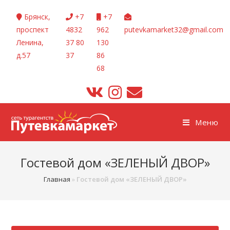
Перейти
Брянск,
+7
+7
к
проспект
4832
962
putevkamarket32@gmail.com
содержимому
Ленина,
37 80
130
д.57
37
86
68
Меню
Гостевой дом «ЗЕЛЕНЫЙ ДВОР»
Главная
»
Гостевой дом «ЗЕЛЕНЫЙ ДВОР»