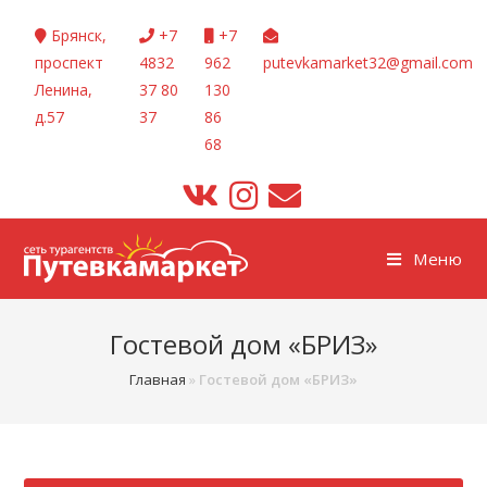
Перейти
Брянск,
+7
+7
к
проспект
4832
962
putevkamarket32@gmail.com
содержимому
Ленина,
37 80
130
д.57
37
86
68
Меню
Гостевой дом «БРИЗ»
Главная
»
Гостевой дом «БРИЗ»