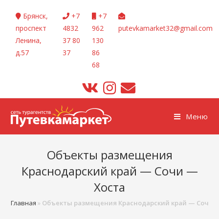
Перейти
Брянск,
+7
+7
к
проспект
4832
962
putevkamarket32@gmail.com
содержимому
Ленина,
37 80
130
д.57
37
86
68
Меню
Объекты размещения
Краснодарский край — Сочи —
Хоста
Главная
»
Объекты размещения Краснодарский край — Сочи 