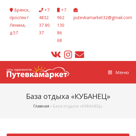
Перейти
Брянск,
+7
+7
к
проспект
4832
962
putevkamarket32@gmail.com
содержимому
Ленина,
37 80
130
д.57
37
86
68
Меню
База отдыха «КУБАНЕЦ»
Главная
»
База отдыха «КУБАНЕЦ»