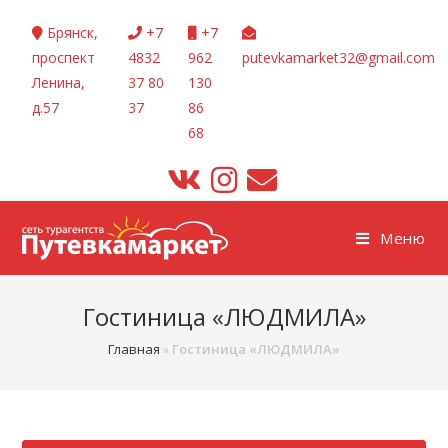
Перейти
Брянск,
+7
+7
к
проспект
4832
962
putevkamarket32@gmail.com
содержимому
Ленина,
37 80
130
д.57
37
86
68
Меню
Гостиница «ЛЮДМИЛА»
Главная
»
Гостиница «ЛЮДМИЛА»