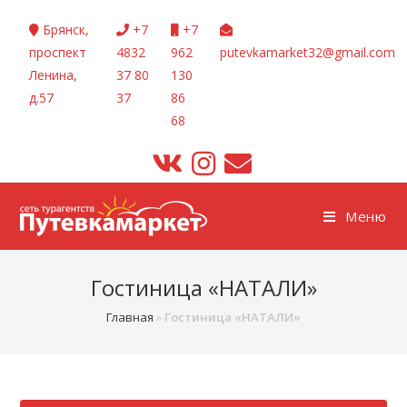
Перейти
Брянск,
+7
+7
к
проспект
4832
962
putevkamarket32@gmail.com
содержимому
Ленина,
37 80
130
д.57
37
86
68
Меню
Гостиница «НАТАЛИ»
Главная
»
Гостиница «НАТАЛИ»