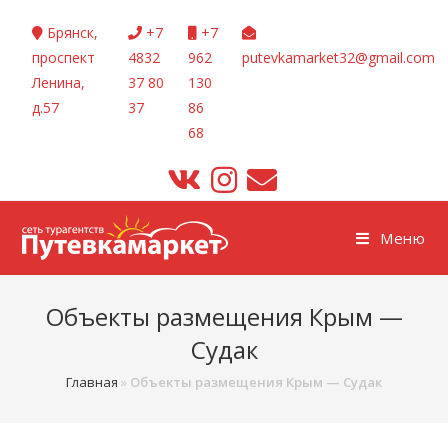
Перейти
Брянск,
+7
+7
к
проспект
4832
962
putevkamarket32@gmail.com
содержимому
Ленина,
37 80
130
д.57
37
86
68
Меню
Объекты размещения Крым —
Судак
Главная
»
Объекты размещения Крым — Судак