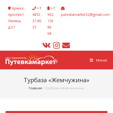
Перейти
Брянск,
+7
+7
к
проспект
4832
962
putevkamarket32@gmail.com
содержимому
Ленина,
37 80
130
д.57
37
86
68
Меню
Турбаза «Жемчужина»
Главная
»
Турбаза «Жемчужина»